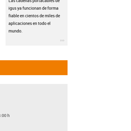
Las cadenas portacables de
igus ya funcionan de forma
fiable en cientos de miles de
aplicaciones en todo el
mundo.
igus-icon-3arrow
8:00 h