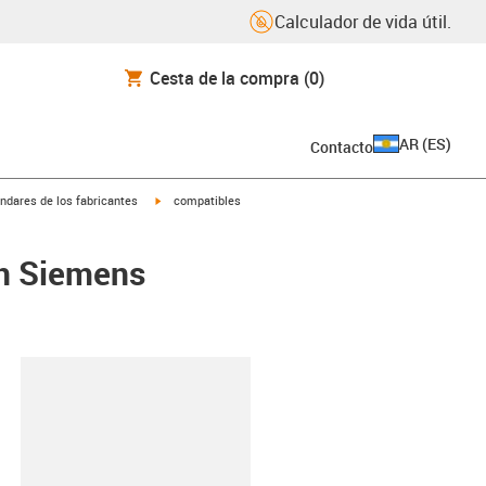
Calculador de vida útil.
Cesta de la compra
(0)
AR
(
ES
)
Contacto
igus-icon-arrow-right
ndares de los fabricantes
compatibles
on Siemens
y-clipboard