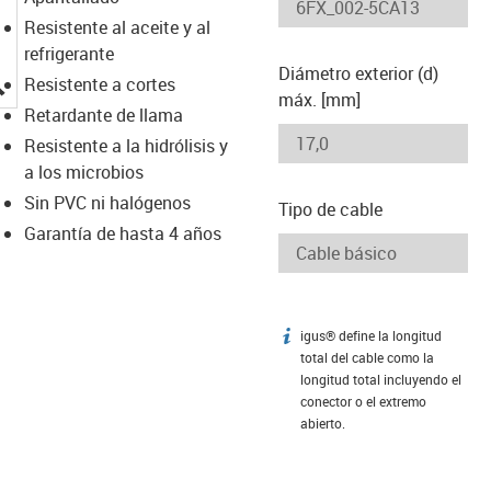
Resistente al aceite y al
refrigerante
Diámetro exterior (d)
igus-icon-lupe
Resistente a cortes
máx. [mm]
Retardante de llama
Resistente a la hidrólisis y
a los microbios
Sin PVC ni halógenos
Tipo de cable
Garantía de hasta 4 años
igus® define la longitud
igus-icon-info
total del cable como la
longitud total incluyendo el
conector o el extremo
abierto.