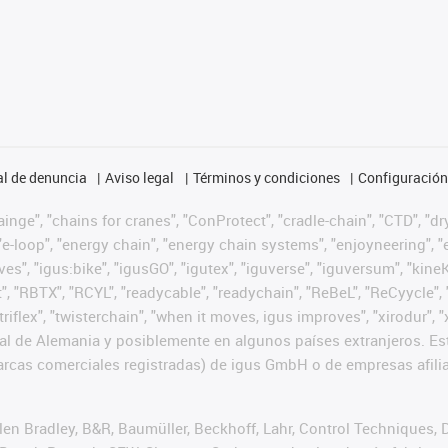
l de denuncia
Aviso legal
Términos y condiciones
Configuración 
nge", "chains for cranes", "ConProtect", "cradle-chain", "CTD", "dryg
-loop", "energy chain", "energy chain systems", "enjoyneering", "e-skin
ves", "igus:bike", "igusGO", "igutex", "iguverse", "iguversum", "kin
t", "RBTX", "RCYL", "readycable", "readychain", "ReBeL", "ReCyycle", 
 "triflex", "twisterchain", "when it moves, igus improves", "xirodur
l de Alemania y posiblemente en algunos países extranjeros. Est
cas comerciales registradas) de igus GmbH o de empresas afilia
n Bradley, B&R, Baumüller, Beckhoff, Lahr, Control Techniques,