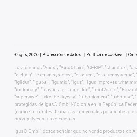
©
igus, 2026
Protección de datos
Política de cookies
Cana
Los términos "Apiro", "AutoChain", "CFRIP", "chainflex", "chai
"e-chain", "e-chain systems", "e-ketten", "e-kettensysteme", "e
"iglidur", "igubal", "igumid", "igus", "igus improves what mo
"motionary", "plastics for longer life", "print2mold", "Rawbo
"superwise", "take the dryway", "tribofilament", "tribotape",
protegidas de igus® GmbH/Colonia en la República Federa
(como solicitudes de marcas comerciales pendientes o mar
otros países o jurisdicciones.
igus® GmbH desea señalar que no vende productos de Alle