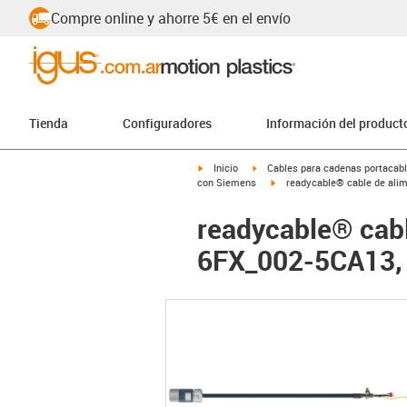
Compre online y ahorre 5€ en el envío
Tienda
Configuradores
Información del product
igus-icon-arrow-right
igus-icon-arrow-right
Inicio
Cables para cadenas portacab
igus-icon-arrow-right
con Siemens
readycable® cable de ali
readycable® cab
6FX_002-5CA13, 