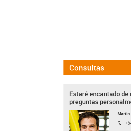
Consultas
Estaré encantado de 
preguntas personalm
Martin
+5
igus-i