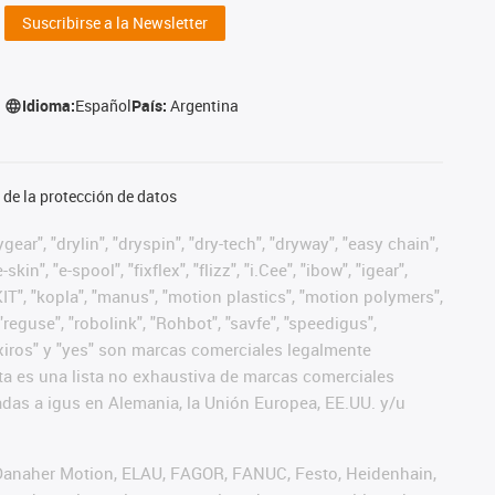
Suscribirse a la Newsletter
Idioma:
Español
País:
Argentina
de la protección de datos
ear", "drylin", "dryspin", "dry-tech", "dryway", "easy chain",
", "e-spool", "fixflex", "flizz", "i.Cee", "ibow", "igear",
eKIT", "kopla", "manus", "motion plastics", "motion polymers",
"reguse", "robolink", "Rohbot", "savfe", "speedigus",
", "xiros" y "yes" son marcas comerciales legalmente
a es una lista no exhaustiva de marcas comerciales
das a igus en Alemania, la Unión Europea, EE.UU. y/u
 Danaher Motion, ELAU, FAGOR, FANUC, Festo, Heidenhain,