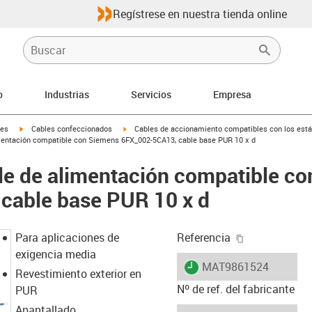
Regístrese en nuestra tienda online
o
Industrias
Servicios
Empresa
igus-icon-arrow-right
igus-icon-arrow-right
les
Cables confeccionados
Cables de accionamiento compatibles con los está
mentación compatible con Siemens 6FX_002-5CA13, cable base PUR 10 x d
le de alimentación compatible c
cable base PUR 10 x d
igus-icon-cop
Para aplicaciones de
Referencia
exigencia media
igus-icon-lieferzeit
MAT9861524
Revestimiento exterior en
Nº de ref. del fabricante
PUR
Apantallado