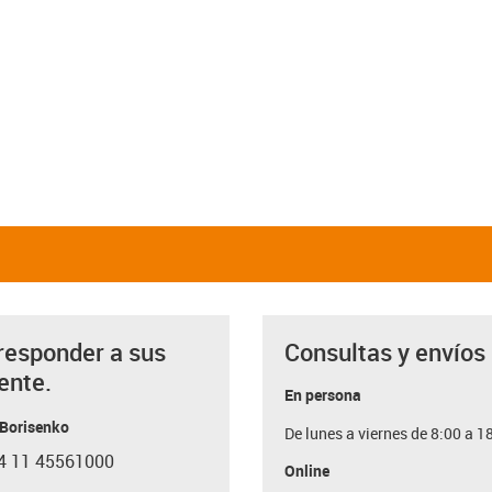
responder a sus
Consultas y envíos
ente.
En persona
 Borisenko
De lunes a viernes de 8:00 a 1
4 11 45561000
con-phone
Online