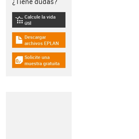
¿Tiene dudas?
Calcule la vida
igus-icon-lebensdauerrechner
útil
Descargar
igus-icon-download-plan
archivos EPLAN
Solicite una
igus-icon-gratismuster
muestra gratuita