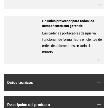
igu
Un único proveedor para todos los
componentes con garantía
Las cadenas portacables de igus ya
funcionan de forma fiable en cientos de
miles de aplicaciones en todo el
mundo.
igu
igus
Datos técnicos
igus
Descripción del producto