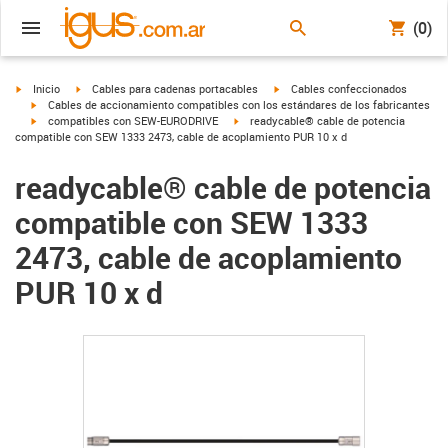
(0)
igus-icon-arrow-right
igus-icon-arrow-right
igus-icon-arrow-right
Inicio
Cables para cadenas portacables
Cables confeccionados
igus-icon-arrow-right
Cables de accionamiento compatibles con los estándares de los fabricantes
igus-icon-arrow-right
igus-icon-arrow-right
compatibles con SEW-EURODRIVE
readycable® cable de potencia
compatible con SEW 1333 2473, cable de acoplamiento PUR 10 x d
readycable® cable de potencia
compatible con SEW 1333
2473, cable de acoplamiento
PUR 10 x d