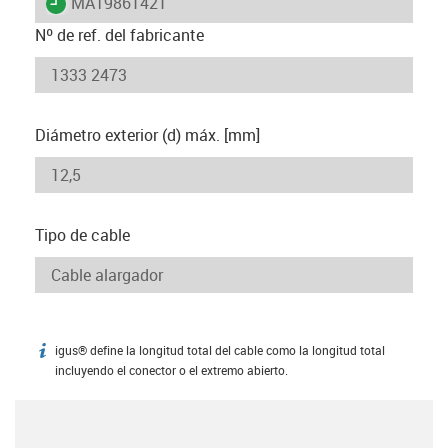
igus-icon-lieferzeit
MAT9861421
Nº de ref. del fabricante
Diámetro exterior (d) máx. [mm]
Tipo de cable
igus® define la longitud total del cable como la longitud total
igus-icon-info
incluyendo el conector o el extremo abierto.