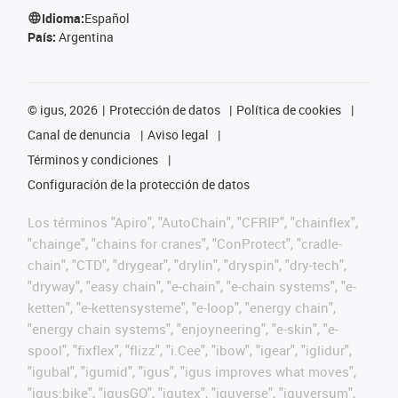
Idioma:
Español
País:
Argentina
©
igus, 2026
Protección de datos
Política de cookies
Canal de denuncia
Aviso legal
Términos y condiciones
Configuración de la protección de datos
Los términos "Apiro", "AutoChain", "CFRIP", "chainflex",
"chainge", "chains for cranes", "ConProtect", "cradle-
chain", "CTD", "drygear", "drylin", "dryspin", "dry-tech",
"dryway", "easy chain", "e-chain", "e-chain systems", "e-
ketten", "e-kettensysteme", "e-loop", "energy chain",
"energy chain systems", "enjoyneering", "e-skin", "e-
spool", "fixflex", "flizz", "i.Cee", "ibow", "igear", "iglidur",
"igubal", "igumid", "igus", "igus improves what moves",
"igus:bike", "igusGO", "igutex", "iguverse", "iguversum",