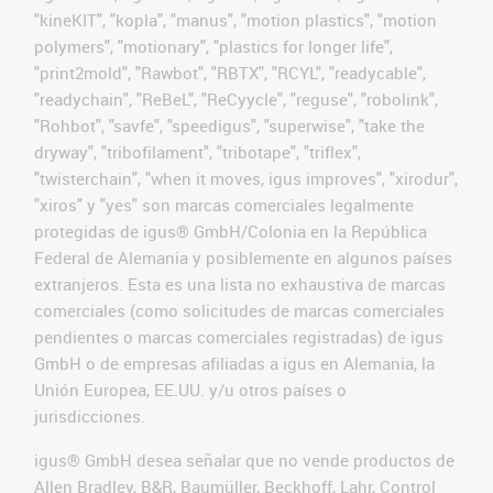
"kineKIT", "kopla", "manus", "motion plastics", "motion
polymers", "motionary", "plastics for longer life",
"print2mold", "Rawbot", "RBTX", "RCYL", "readycable",
"readychain", "ReBeL", "ReCyycle", "reguse", "robolink",
"Rohbot", "savfe", "speedigus", "superwise", "take the
dryway", "tribofilament", "tribotape", "triflex",
"twisterchain", "when it moves, igus improves", "xirodur",
"xiros" y "yes" son marcas comerciales legalmente
protegidas de igus® GmbH/Colonia en la República
Federal de Alemania y posiblemente en algunos países
extranjeros. Esta es una lista no exhaustiva de marcas
comerciales (como solicitudes de marcas comerciales
pendientes o marcas comerciales registradas) de igus
GmbH o de empresas afiliadas a igus en Alemania, la
Unión Europea, EE.UU. y/u otros países o
jurisdicciones.
igus® GmbH desea señalar que no vende productos de
Allen Bradley, B&R, Baumüller, Beckhoff, Lahr, Control