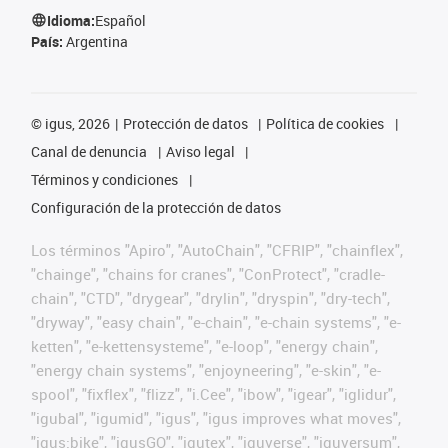
Idioma:
Español
País:
Argentina
©
igus, 2026
Protección de datos
Política de cookies
Canal de denuncia
Aviso legal
Términos y condiciones
Configuración de la protección de datos
Los términos "Apiro", "AutoChain", "CFRIP", "chainflex",
"chainge", "chains for cranes", "ConProtect", "cradle-
chain", "CTD", "drygear", "drylin", "dryspin", "dry-tech",
"dryway", "easy chain", "e-chain", "e-chain systems", "e-
ketten", "e-kettensysteme", "e-loop", "energy chain",
"energy chain systems", "enjoyneering", "e-skin", "e-
spool", "fixflex", "flizz", "i.Cee", "ibow", "igear", "iglidur",
"igubal", "igumid", "igus", "igus improves what moves",
"igus:bike", "igusGO", "igutex", "iguverse", "iguversum",