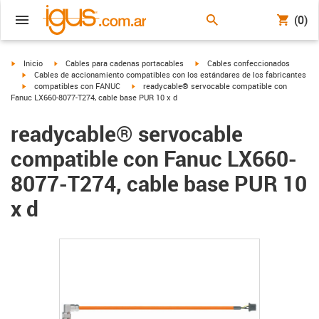
(0)
igus-icon-arrow-right
igus-icon-arrow-right
igus-icon-arrow-right
Inicio
Cables para cadenas portacables
Cables confeccionados
igus-icon-arrow-right
Cables de accionamiento compatibles con los estándares de los fabricantes
igus-icon-arrow-right
igus-icon-arrow-right
compatibles con FANUC
readycable® servocable compatible con
Fanuc LX660-8077-T274, cable base PUR 10 x d
readycable® servocable
compatible con Fanuc LX660-
8077-T274, cable base PUR 10
x d