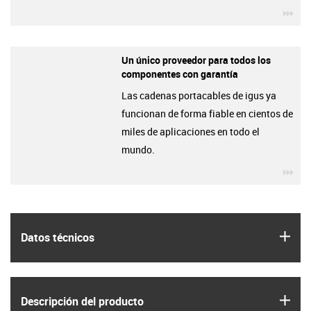
igu
Un único proveedor para todos los
componentes con garantía
Las cadenas portacables de igus ya
funcionan de forma fiable en cientos de
miles de aplicaciones en todo el
mundo.
igu
igus
Datos técnicos
igus
Descripción del producto