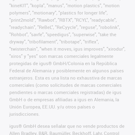
"kineKIT", "kopla", "manus", "motion plastics", "motion
polymers", "motionary", "plastics for longer life",
"print2mold", "Rawbot", "RBTX", "RCYL", "readycable",
"readychain", "ReBeL", "ReCyycle", "reguse", "robolink",
"Rohbot", "savfe", "speedigus", "superwise", "take the
dryway", "tribofilament", "tribotape", "triflex",
"twisterchain", "when it moves, igus improves", "xirodur",
"xiros" y "yes" son marcas comerciales legalmente
protegidas de igus® GmbH/Colonia en la República
Federal de Alemania y posiblemente en algunos países
extranjeros. Esta es una lista no exhaustiva de marcas
comerciales (como solicitudes de marcas comerciales
pendientes o marcas comerciales registradas) de igus
GmbH o de empresas afiliadas a igus en Alemania, la
Unión Europea, EE.UU. y/u otros países o
jurisdicciones.
igus® GmbH desea señalar que no vende productos de
Allen Bradley, B&R, Baumüller, Beckhoff, Lahr, Control