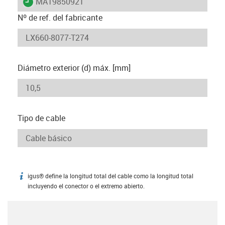
igus-icon-lieferzeit
MAT9850921
Nº de ref. del fabricante
Diámetro exterior (d) máx. [mm]
Tipo de cable
igus® define la longitud total del cable como la longitud total
igus-icon-info
incluyendo el conector o el extremo abierto.