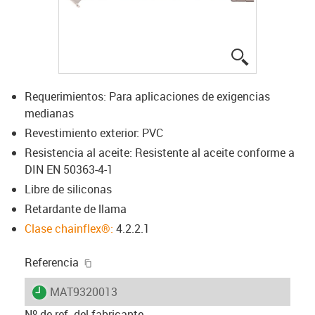
igus-icon-lup
Requerimientos: Para aplicaciones de exigencias
medianas
Revestimiento exterior: PVC
Resistencia al aceite: Resistente al aceite conforme a
DIN EN 50363-4-1
Libre de siliconas
Retardante de llama
Clase chainflex®:
4.2.2.1
igus-icon-copy-clipboard
Referencia
igus-icon-lieferzeit
MAT9320013
Nº de ref. del fabricante