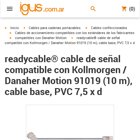
(0)
igus-icon-arrow-right
igus-icon-arrow-right
igus-icon-arrow-right
Inicio
Cables para cadenas portacables
Cables confeccionados
igus-icon-arrow-right
Cables de accionamiento compatibles con los estándares de los fabricantes
igus-icon-arrow-right
igus-icon-arrow-right
compatibles con Danaher Motion
readycable® cable de señal
compatible con Kollmorgen / Danaher Motion 91019 (10 m), cable base, PVC 7,5 x d
readycable® cable de señal
compatible con Kollmorgen /
Danaher Motion 91019 (10 m),
cable base, PVC 7,5 x d