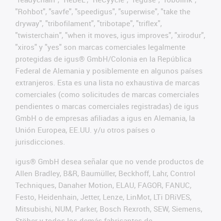
"Rohbot", "savfe", "speedigus", "superwise", "take the
dryway", "tribofilament", "tribotape", "triflex",
"twisterchain", "when it moves, igus improves", "xirodur",
"xiros" y "yes" son marcas comerciales legalmente
protegidas de igus® GmbH/Colonia en la República
Federal de Alemania y posiblemente en algunos países
extranjeros. Esta es una lista no exhaustiva de marcas
comerciales (como solicitudes de marcas comerciales
pendientes o marcas comerciales registradas) de igus
GmbH o de empresas afiliadas a igus en Alemania, la
Unión Europea, EE.UU. y/u otros países o
jurisdicciones.
igus® GmbH desea señalar que no vende productos de
Allen Bradley, B&R, Baumüller, Beckhoff, Lahr, Control
Techniques, Danaher Motion, ELAU, FAGOR, FANUC,
Festo, Heidenhain, Jetter, Lenze, LinMot, LTi DRiVES,
Mitsubishi, NUM, Parker, Bosch Rexroth, SEW, Siemens,
Stöber y todos los demás fabricantes de