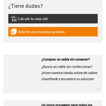
¿Tiene dudas?
Calcule la vida útil
igus-icon-lebensdauerrechner
Solicite una muestra gratuita
igus-icon-gratismuster
¿Comprar un cable sin conector?
¿Busca un cable sin confeccionar?
¡Visite nuestra tienda online de cables
chainflex® y encuentre su solución!
igu
Un único proveedor para todos los