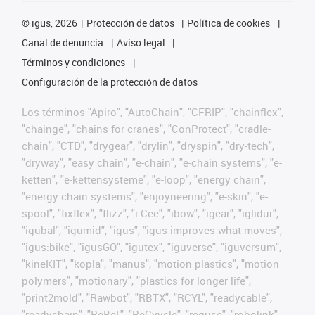
©
igus, 2026
Protección de datos
Política de cookies
Canal de denuncia
Aviso legal
Términos y condiciones
Configuración de la protección de datos
Los términos "Apiro", "AutoChain", "CFRIP", "chainflex",
"chainge", "chains for cranes", "ConProtect", "cradle-
chain", "CTD", "drygear", "drylin", "dryspin", "dry-tech",
"dryway", "easy chain", "e-chain", "e-chain systems", "e-
ketten", "e-kettensysteme", "e-loop", "energy chain",
"energy chain systems", "enjoyneering", "e-skin", "e-
spool", "fixflex", "flizz", "i.Cee", "ibow", "igear", "iglidur",
"igubal", "igumid", "igus", "igus improves what moves",
"igus:bike", "igusGO", "igutex", "iguverse", "iguversum",
"kineKIT", "kopla", "manus", "motion plastics", "motion
polymers", "motionary", "plastics for longer life",
"print2mold", "Rawbot", "RBTX", "RCYL", "readycable",
"readychain", "ReBeL", "ReCyycle", "reguse", "robolink",