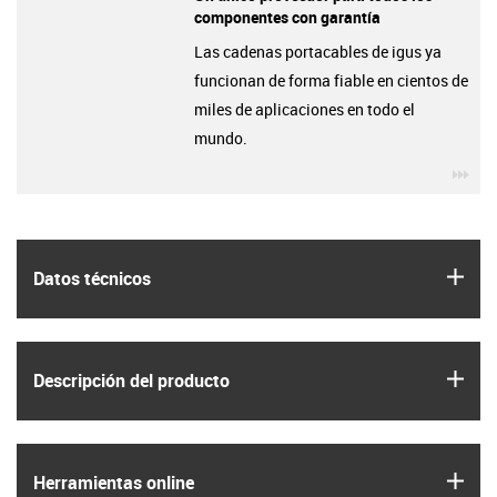
componentes con garantía
Las cadenas portacables de igus ya
funcionan de forma fiable en cientos de
miles de aplicaciones en todo el
mundo.
igu
igus
Datos técnicos
igus
Descripción del producto
igus
Herramientas online