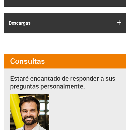
igus
Descargas
Consultas
Estaré encantado de responder a sus
preguntas personalmente.