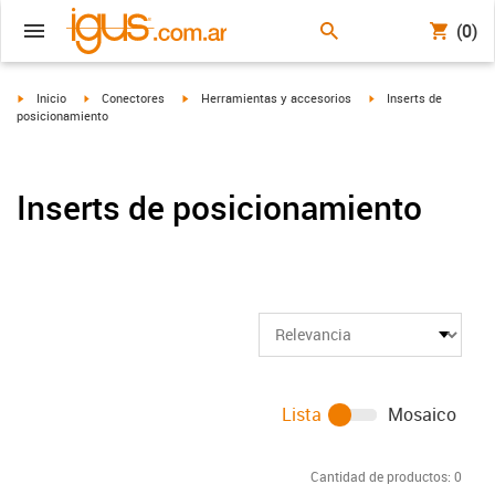
(0)
igus-icon-arrow-right
igus-icon-arrow-right
igus-icon-arrow-right
igus-icon-arrow-right
Inicio
Conectores
Herramientas y accesorios
Inserts de
posicionamiento
Inserts de posicionamiento
Lista
Mosaico
Cantidad de productos:
0