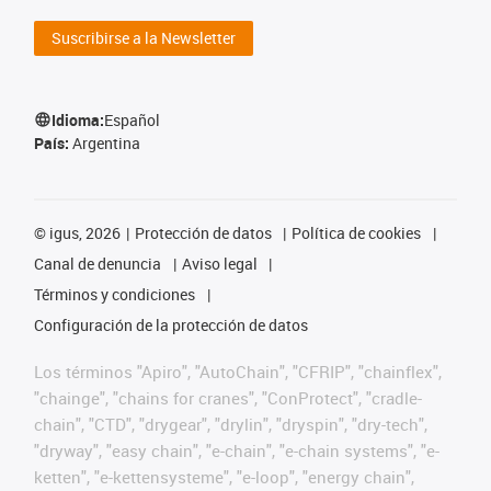
Suscribirse a la Newsletter
Idioma:
Español
País:
Argentina
©
igus, 2026
Protección de datos
Política de cookies
Canal de denuncia
Aviso legal
Términos y condiciones
Configuración de la protección de datos
Los términos "Apiro", "AutoChain", "CFRIP", "chainflex",
"chainge", "chains for cranes", "ConProtect", "cradle-
chain", "CTD", "drygear", "drylin", "dryspin", "dry-tech",
"dryway", "easy chain", "e-chain", "e-chain systems", "e-
ketten", "e-kettensysteme", "e-loop", "energy chain",