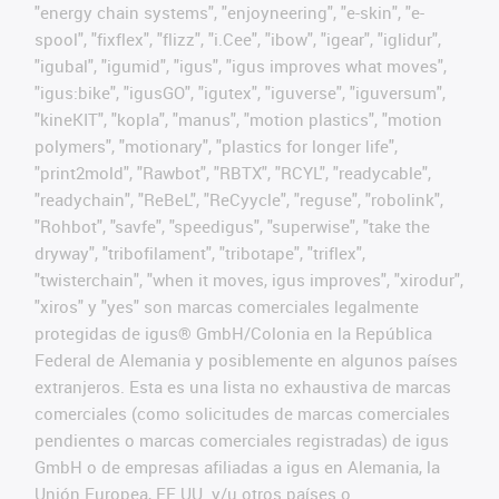
"energy chain systems", "enjoyneering", "e-skin", "e-
spool", "fixflex", "flizz", "i.Cee", "ibow", "igear", "iglidur",
"igubal", "igumid", "igus", "igus improves what moves",
"igus:bike", "igusGO", "igutex", "iguverse", "iguversum",
"kineKIT", "kopla", "manus", "motion plastics", "motion
polymers", "motionary", "plastics for longer life",
"print2mold", "Rawbot", "RBTX", "RCYL", "readycable",
"readychain", "ReBeL", "ReCyycle", "reguse", "robolink",
"Rohbot", "savfe", "speedigus", "superwise", "take the
dryway", "tribofilament", "tribotape", "triflex",
"twisterchain", "when it moves, igus improves", "xirodur",
"xiros" y "yes" son marcas comerciales legalmente
protegidas de igus® GmbH/Colonia en la República
Federal de Alemania y posiblemente en algunos países
extranjeros. Esta es una lista no exhaustiva de marcas
comerciales (como solicitudes de marcas comerciales
pendientes o marcas comerciales registradas) de igus
GmbH o de empresas afiliadas a igus en Alemania, la
Unión Europea, EE.UU. y/u otros países o