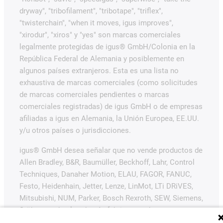
dryway", "tribofilament", "tribotape", "triflex",
"twisterchain", "when it moves, igus improves",
"xirodur", "xiros" y "yes" son marcas comerciales
legalmente protegidas de igus® GmbH/Colonia en la
República Federal de Alemania y posiblemente en
algunos países extranjeros. Esta es una lista no
exhaustiva de marcas comerciales (como solicitudes
de marcas comerciales pendientes o marcas
comerciales registradas) de igus GmbH o de empresas
afiliadas a igus en Alemania, la Unión Europea, EE.UU.
y/u otros países o jurisdicciones.
igus® GmbH desea señalar que no vende productos de
Allen Bradley, B&R, Baumüller, Beckhoff, Lahr, Control
Techniques, Danaher Motion, ELAU, FAGOR, FANUC,
Festo, Heidenhain, Jetter, Lenze, LinMot, LTi DRiVES,
Mitsubishi, NUM, Parker, Bosch Rexroth, SEW, Siemens,
Stöber y todos los demás fabricantes de
accionamientos mencionados en este sitio web. Los