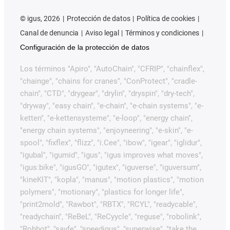
©
igus, 2026
Protección de datos
Política de cookies
Canal de denuncia
Aviso legal
Términos y condiciones
Configuración de la protección de datos
Los términos "Apiro", "AutoChain", "CFRIP", "chainflex",
"chainge", "chains for cranes", "ConProtect", "cradle-
chain", "CTD", "drygear", "drylin", "dryspin", "dry-tech",
"dryway", "easy chain", "e-chain", "e-chain systems", "e-
ketten", "e-kettensysteme", "e-loop", "energy chain",
"energy chain systems", "enjoyneering", "e-skin", "e-
spool", "fixflex", "flizz", "i.Cee", "ibow", "igear", "iglidur",
"igubal", "igumid", "igus", "igus improves what moves",
"igus:bike", "igusGO", "igutex", "iguverse", "iguversum",
"kineKIT", "kopla", "manus", "motion plastics", "motion
polymers", "motionary", "plastics for longer life",
"print2mold", "Rawbot", "RBTX", "RCYL", "readycable",
"readychain", "ReBeL", "ReCyycle", "reguse", "robolink",
"Rohbot", "savfe", "speedigus", "superwise", "take the