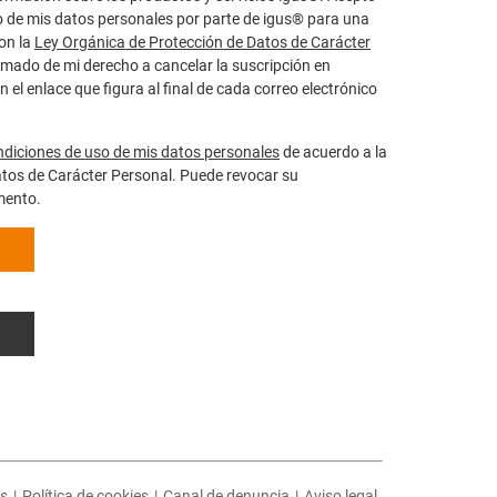
o de mis datos personales por parte de igus® para una
on la
Ley Orgánica de Protección de Datos de Carácter
rmado de mi derecho a cancelar la suscripción en
l enlace que figura al final de cada correo electrónico
ndiciones de uso de mis datos personales
de acuerdo a la
atos de Carácter Personal. Puede revocar su
mento.
os
|
Política de cookies
|
Canal de denuncia
|
Aviso legal