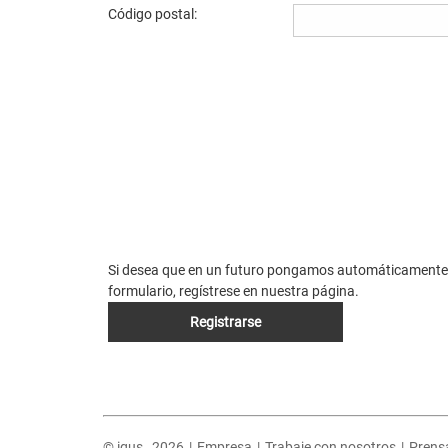
Código postal:
Si desea que en un futuro pongamos automáticamente l
formulario, regístrese en nuestra página.
Registrarse
© igus,
2026
|
Empresa
|
Trabaje con nosotros
|
Prens