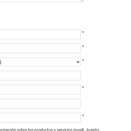
*
*
*
*
*
ormación sobre los productos y servicios igus®. Acepto