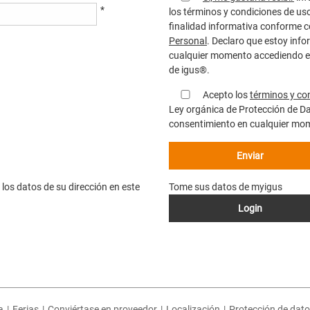
*
los términos y condiciones de us
finalidad informativa conforme c
Personal
. Declaro que estoy info
cualquier momento accediendo en e
de igus®.
Acepto los
términos y co
Ley orgánica de Protección de D
consentimiento en cualquier mo
Enviar
os datos de su dirección en este
Tome sus datos de myigus
Login
a
|
Ferias
|
Conviértase en proveedor
|
Localización
|
Protección de dat