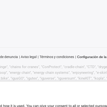
 de denuncia
Aviso legal
Términos y condiciones
Configuración de la
ge", "chains for cranes", "ConProtect", "cradle-chain", "CTD", "drygear"
p", "energy chain", "energy chain systems", "enjoyneering", "e-skin", "e-s
:bike", "igusGO", "igutex", "iguverse", "iguversum", "kineKIT", "kopla
CYL", "readycable", "readychain", "ReBeL", "ReCyycle", "reguse", "robol
in", "when it moves, igus improves", "xirodur", "xiros" y "yes" son m
lemente en algunos países extranjeros. Esta es una lista no exha
de igus GmbH o de empresas afiliadas a igus en Alemania, la Unión
d how it is used. You can give your consent to all or selected purpos