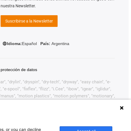
nuestra Newsletter.
Suscribirse a la Newsletter
Idioma:
Español
País:
Argentina
 protección de datos
, "drylin", "dryspin", "dry-tech", "dryway", "easy chain", "e-
pool", "fixflex", "flizz", "i.Cee", "ibow", "igear", "iglidur",
", "manus", "motion plastics", "motion polymers", "motionary",
ink", "Rohbot", "savfe", "speedigus", "superwise", "take the
arcas comerciales legalmente protegidas de igus®
ustiva de marcas comerciales (como solicitudes de marcas
 Europea, EE.UU. y/u otros países o jurisdicciones.
es, or you can decline