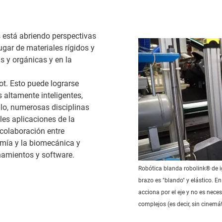
s está abriendo perspectivas
gar de materiales rígidos y
s y orgánicas y en la
bot. Esto puede lograrse
 altamente inteligentes,
lo, numerosas disciplinas
les aplicaciones de la
 colaboración entre
omía y la biomecánica y
namientos y software.
Robótica blanda robolink® de i
brazo es "blando" y elástico. En
acciona por el eje y no es nece
complejos (es decir, sin cinemát