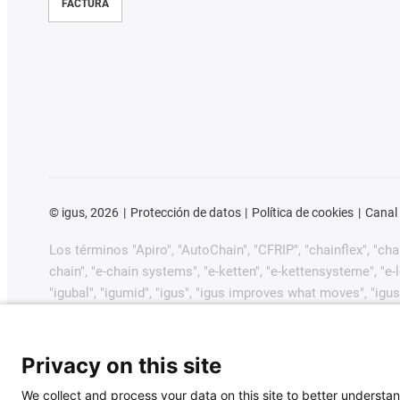
FACTURA
©
igus, 2026
Protección de datos
Política de cookies
Canal
Los términos "Apiro", "AutoChain", "CFRIP", "chainflex", "chain
chain", "e-chain systems", "e-ketten", "e-kettensysteme", "e-loo
"igubal", "igumid", "igus", "igus improves what moves", "igus
"plastics for longer life", "print2mold", "Rawbot", "RBTX", "R
dryway", "tribofilament", "tribotape", "triflex", "twistercha
GmbH/Colonia en la República Federal de Alemania y posib
Privacy on this site
comerciales pendientes o marcas comerciales registradas) 
We collect and process your data on this site to better understan