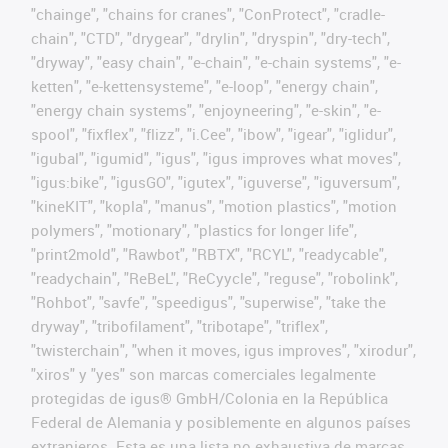
"chainge", "chains for cranes", "ConProtect", "cradle-
chain", "CTD", "drygear", "drylin", "dryspin", "dry-tech",
"dryway", "easy chain", "e-chain", "e-chain systems", "e-
ketten", "e-kettensysteme", "e-loop", "energy chain",
"energy chain systems", "enjoyneering", "e-skin", "e-
spool", "fixflex", "flizz", "i.Cee", "ibow", "igear", "iglidur",
"igubal", "igumid", "igus", "igus improves what moves",
"igus:bike", "igusGO", "igutex", "iguverse", "iguversum",
"kineKIT", "kopla", "manus", "motion plastics", "motion
polymers", "motionary", "plastics for longer life",
"print2mold", "Rawbot", "RBTX", "RCYL", "readycable",
"readychain", "ReBeL", "ReCyycle", "reguse", "robolink",
"Rohbot", "savfe", "speedigus", "superwise", "take the
dryway", "tribofilament", "tribotape", "triflex",
"twisterchain", "when it moves, igus improves", "xirodur",
"xiros" y "yes" son marcas comerciales legalmente
protegidas de igus® GmbH/Colonia en la República
Federal de Alemania y posiblemente en algunos países
extranjeros. Esta es una lista no exhaustiva de marcas