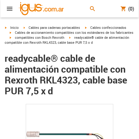
(0)
igus-icon-arrow-right
igus-icon-arrow-right
igus-icon-arrow-right
Inicio
Cables para cadenas portacables
Cables confeccionados
igus-icon-arrow-right
Cables de accionamiento compatibles con los estándares de los fabricantes
igus-icon-arrow-right
igus-icon-arrow-right
compatibles con Bosch Rexroth
readycable® cable de alimentación
compatible con Rexroth RKL4323, cable base PUR 7,5 x d
readycable® cable de
alimentación compatible con
Rexroth RKL4323, cable base
PUR 7,5 x d