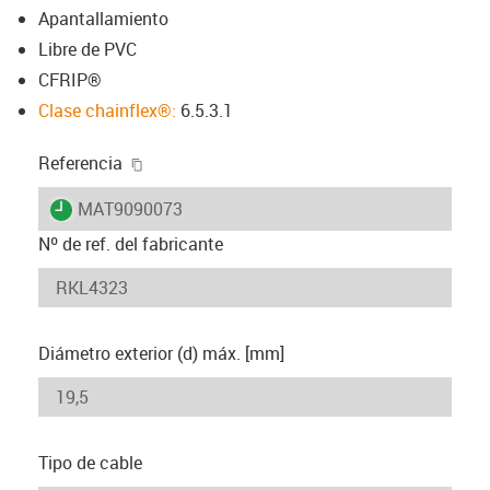
Apantallamiento
Libre de PVC
CFRIP®
Clase chainflex®:
6.5.3.1
igus-icon-copy-clipboard
Referencia
igus-icon-lieferzeit
MAT9090073
Nº de ref. del fabricante
Diámetro exterior (d) máx. [mm]
Tipo de cable