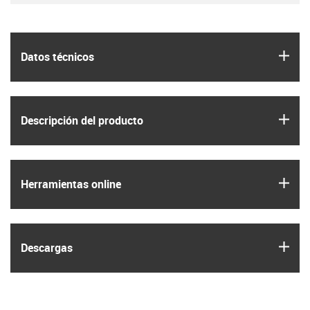
igus
Datos técnicos
igus
Descripción del producto
igus
Herramientas online
igus
Descargas